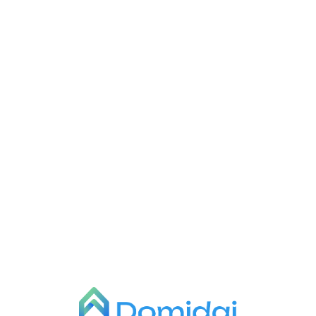
L
o
a