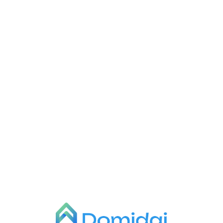
L
o
a