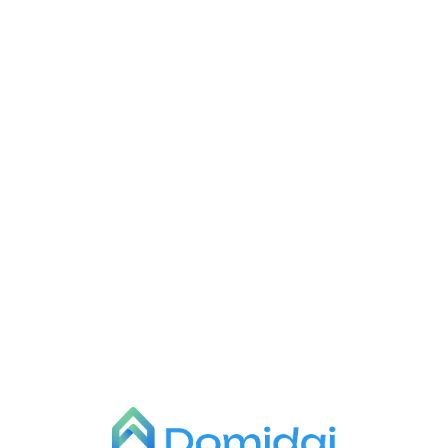
L
o
a