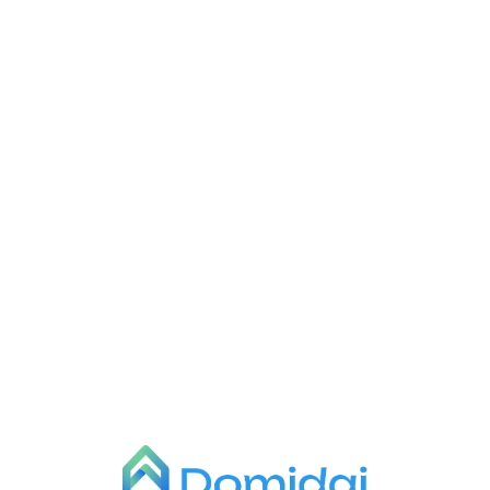
L
o
a