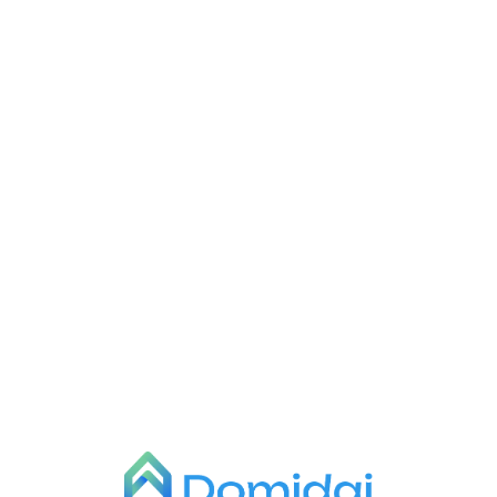
L
o
a