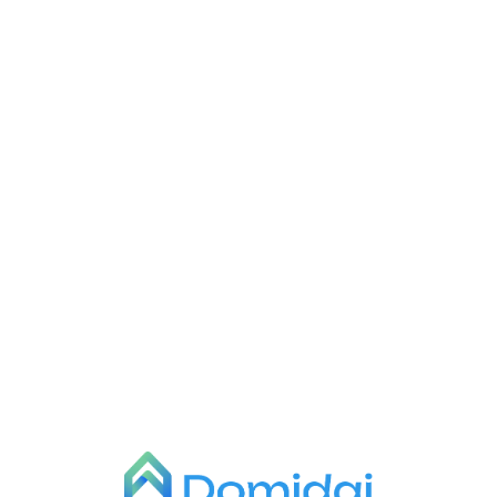
L
o
a