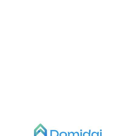
L
o
a